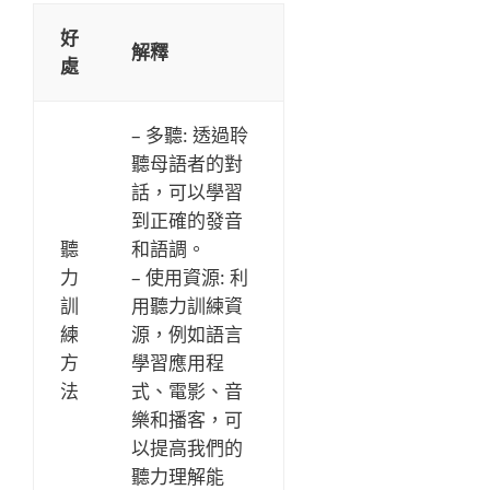
好
解釋
處
– 多聽: 透過聆
聽母語者的對
話，可以學習
到正確的發音
聽
和語調。
力
– 使用資源: 利
訓
用聽力訓練資
練
源，例如語言
方
學習應用程
法
式、電影、音
樂和播客，可
以提高我們的
聽力理解能