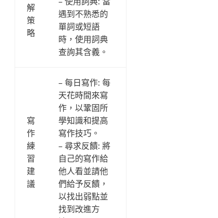
– 使用詞典: 當
解
遇到不熟悉的
策
單詞或短語
略
時，使用詞典
查詢其含義。
– 每日寫作: 每
天花時間來寫
作，以鞏固所
寫
學知識和提高
作
寫作技巧。
練
– 尋求反饋: 將
習
自己的寫作給
建
他人看並請他
議
們給予反饋，
以找出弱點並
找到改進方