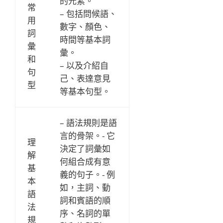
的元素。
常
– 包括問候語、
用
數字、顏色、
詞
時間等基本詞
彙
彙。
和
– 以及介紹自
句
己、表達意見
型
等基本句型。
– 語法規則是語
言的骨架。- 它
理
決定了詞彙如
解
何組合成有意
基
義的句子。- 例
本
如，主詞、動
語
詞和賓語的順
法
序、名詞的單
規