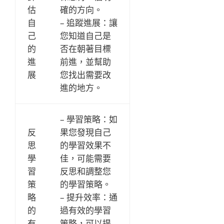
估
確的方向。
自
– 追蹤進展：讓
己
您知道自己是
的
否在朝著目標
進
前進，並幫助
展
您找出需要改
進的地方。
– 學習策略：如
反
果您發現自己
思
的學習效果不
學
佳，可能需要
習
反思和調整您
策
的學習策略。
略
– 提升效率：通
的
過有效的學習
有
策略，可以提