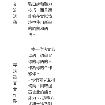
交
強口說和聽力
流
技巧，而且還
活
能夠在實際情
動
境中使用新學
的詞彙和語
法。
– 找一位法文為
母語且想學習
你的母語的人
尋
作為你的合作
找
夥伴。
語
– 你們可以互相
言
幫助，同時提
合
高彼此的語言
作
能力。- 這種方
夥
式通常涉及到