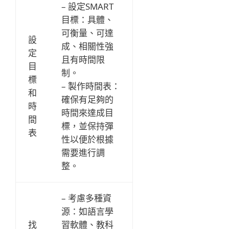
– 設定SMART
目標：具體、
可衡量、可達
設
成、相關性強
定
且有時間限
目
制。
標
– 製作時間表：
和
確保有足夠的
時
時間來達成目
間
標，並保持彈
表
性以便於根據
需要進行調
整。
– 考慮多種資
源：如語言學
找
習軟體、教科