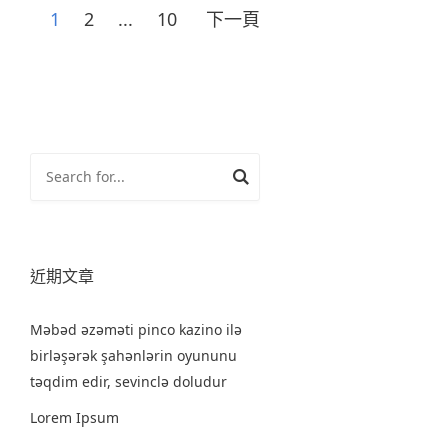
1
2
...
10
下一頁
文
章
分
頁
近期文章
Məbəd əzəməti pinco kazino ilə
birləşərək şahənlərin oyununu
təqdim edir, sevinclə doludur
Lorem Ipsum