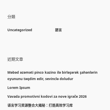
分類
Uncategorized
語言
近期文章
Məbəd əzəməti pinco kazino ilə birləşərək şahənlərin
oyununu təqdim edir, sevinclə doludur
Lorem Ipsum
Vavada promotivni kodovi za nove igrače 2026
语言学习资源整合大揭秘：打造高效学习库