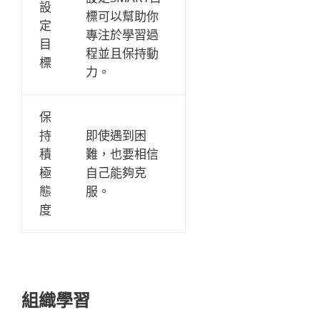
設
標可以幫助你
定
專注於學習過
目
程並且保持動
標
力。
保
持
即使遇到困
積
難，也要相信
極
自己能夠克
態
服。
度
組織學習