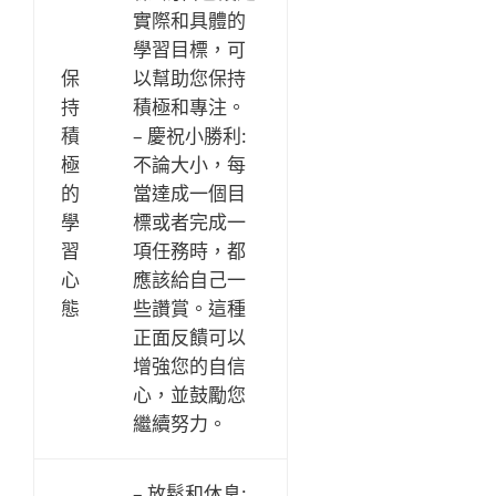
實際和具體的
學習目標，可
保
以幫助您保持
持
積極和專注。
積
– 慶祝小勝利:
極
不論大小，每
的
當達成一個目
學
標或者完成一
習
項任務時，都
心
應該給自己一
態
些讚賞。這種
正面反饋可以
增強您的自信
心，並鼓勵您
繼續努力。
– 放鬆和休息: