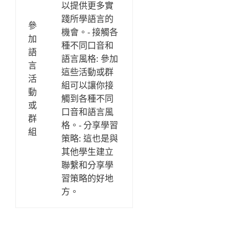
以提供更多實
踐所學語言的
參
機會。- 接觸各
加
種不同口音和
語
語言風格: 參加
言
這些活動或群
活
組可以讓你接
動
觸到各種不同
或
口音和語言風
群
格。- 分享學習
組
策略: 這也是與
其他學生建立
聯繫和分享學
習策略的好地
方。