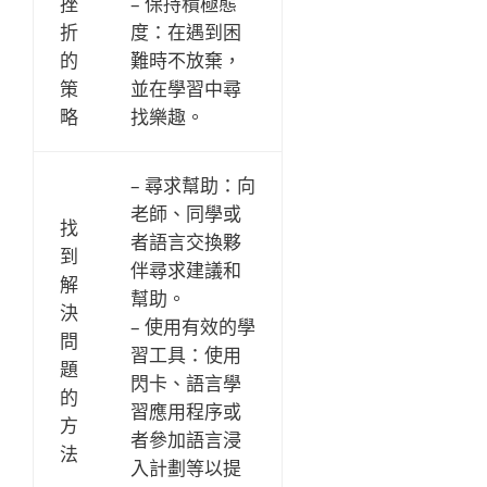
挫
– 保持積極態
折
度：在遇到困
的
難時不放棄，
策
並在學習中尋
略
找樂趣。
– 尋求幫助：向
老師、同學或
找
者語言交換夥
到
伴尋求建議和
解
幫助。
決
– 使用有效的學
問
習工具：使用
題
閃卡、語言學
的
習應用程序或
方
者參加語言浸
法
入計劃等以提