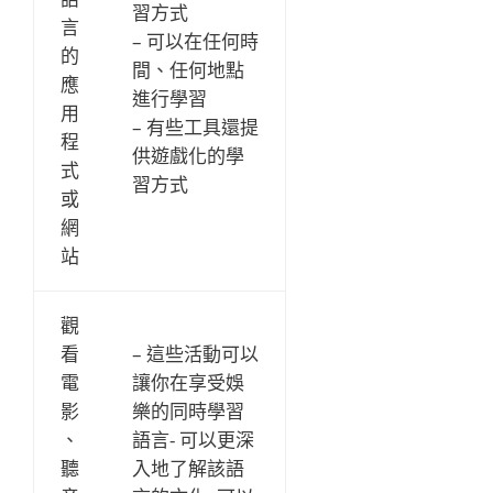
習方式
言
– 可以在任何時
的
間、任何地點
應
進行學習
用
– 有些工具還提
程
供遊戲化的學
式
習方式
或
網
站
觀
看
– 這些活動可以
電
讓你在享受娛
影
樂的同時學習
、
語言- 可以更深
聽
入地了解該語