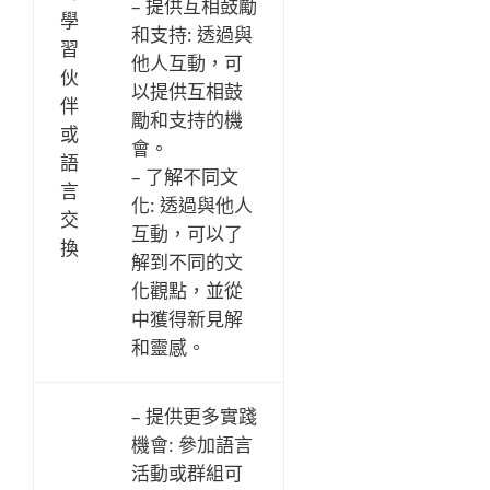
– 提供互相鼓勵
學
和支持: 透過與
習
他人互動，可
伙
以提供互相鼓
伴
勵和支持的機
或
會。
語
– 了解不同文
言
化: 透過與他人
交
互動，可以了
換
解到不同的文
化觀點，並從
中獲得新見解
和靈感。
– 提供更多實踐
機會: 參加語言
活動或群組可