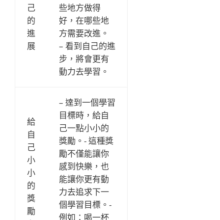
己
些地方做得
的
好，在哪些地
進
方需要改進。
展
– 看到自己的進
步，將會更有
動力去學習。
– 達到一個學習
目標時，給自
給
己一點小小的
自
獎勵。- 這種獎
己
勵不僅能讓你
小
感到快樂，也
小
能讓你更有動
的
力去追求下一
獎
個學習目標。-
勵
例如：喝一杯