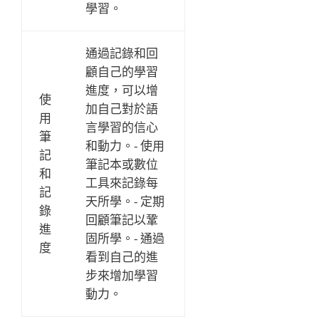
學習。
通過記錄和回
顧自己的學習
進度，可以增
使
加自己對於語
用
言學習的信心
筆
和動力。- 使用
記
筆記本或數位
和
工具來記錄每
記
天所學。- 定期
錄
回顧筆記以鞏
進
固所學。- 通過
度
看到自己的進
步來增加學習
動力。