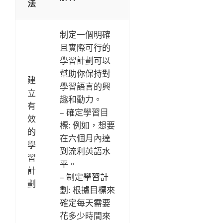
法
制定一個明確
且實際可行的
學習計劃可以
幫助你保持對
建
學習語言的興
立
趣和動力。
有
– 確定學習目
效
標: 例如，想要
的
在六個月內達
學
到流利英語水
習
平。
計
– 制定學習計
劃
劃: 根據目標來
確定每天需要
花多少時間來