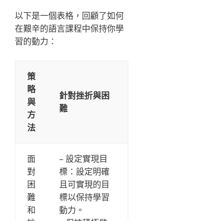
以下是一個表格，回顧了如何
在艱辛的語言課程中保持你學
習的動力：
策
略
針對挫折與困
與
難
方
法
面
– 設定實現目
對
標：設定明確
困
且可實現的目
難
標以保持學習
和
動力。