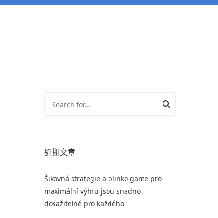
近期文章
Šikovná strategie a plinko game pro
maximální výhru jsou snadno
dosažitelné pro každého