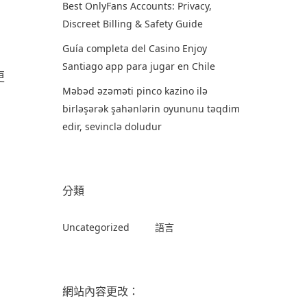
Best OnlyFans Accounts: Privacy,
Discreet Billing & Safety Guide
Guía completa del Casino Enjoy
Santiago app para jugar en Chile
更
Məbəd əzəməti pinco kazino ilə
birləşərək şahənlərin oyununu təqdim
edir, sevinclə doludur
分類
Uncategorized
語言
網站內容更改：