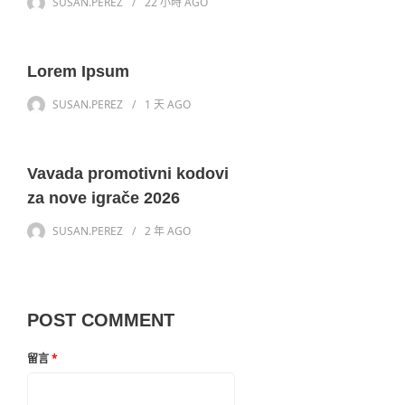
SUSAN.PEREZ
22 小時
AGO
Lorem Ipsum
SUSAN.PEREZ
1 天
AGO
Vavada promotivni kodovi
za nove igrače 2026
SUSAN.PEREZ
2 年
AGO
POST COMMENT
留言
*