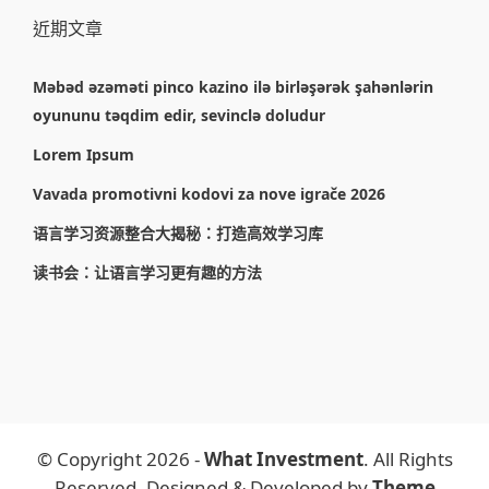
近期文章
Məbəd əzəməti pinco kazino ilə birləşərək şahənlərin
oyununu təqdim edir, sevinclə doludur
Lorem Ipsum
Vavada promotivni kodovi za nove igrače 2026
语言学习资源整合大揭秘：打造高效学习库
读书会：让语言学习更有趣的方法
© Copyright 2026 -
What Investment
. All Rights
Reserved. Designed & Developed by
Theme