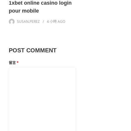
1xbet online casino login
pour mobile
SUSAN.PEREZ
4 小時
AGO
POST COMMENT
留言
*