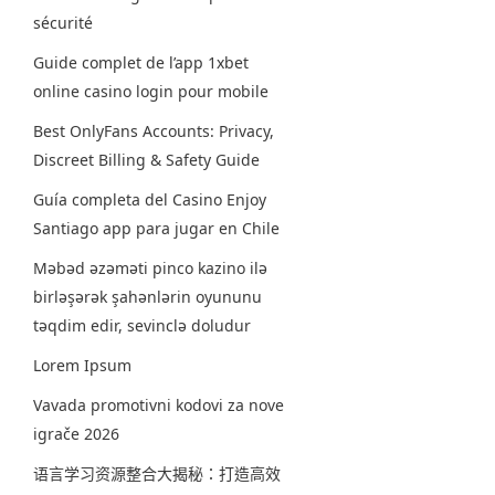
sécurité
Guide complet de l’app 1xbet
online casino login pour mobile
Best OnlyFans Accounts: Privacy,
Discreet Billing & Safety Guide
Guía completa del Casino Enjoy
Santiago app para jugar en Chile
Məbəd əzəməti pinco kazino ilə
birləşərək şahənlərin oyununu
təqdim edir, sevinclə doludur
Lorem Ipsum
Vavada promotivni kodovi za nove
igrače 2026
语言学习资源整合大揭秘：打造高效