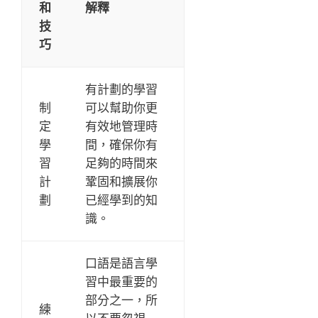
和
解釋
技
巧
有計劃的學習
制
可以幫助你更
定
有效地管理時
學
間，確保你有
習
足夠的時間來
計
鞏固和擴展你
劃
已經學到的知
識。
口語是語言學
習中最重要的
部分之一，所
練