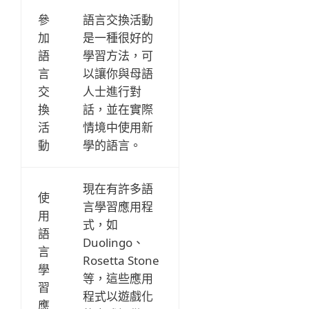
參
語言交換活動
加
是一種很好的
語
學習方法，可
言
以讓你與母語
交
人士進行對
換
話，並在實際
活
情境中使用新
動
學的語言。
現在有許多語
使
言學習應用程
用
式，如
語
Duolingo、
言
Rosetta Stone
學
等，這些應用
習
程式以遊戲化
應