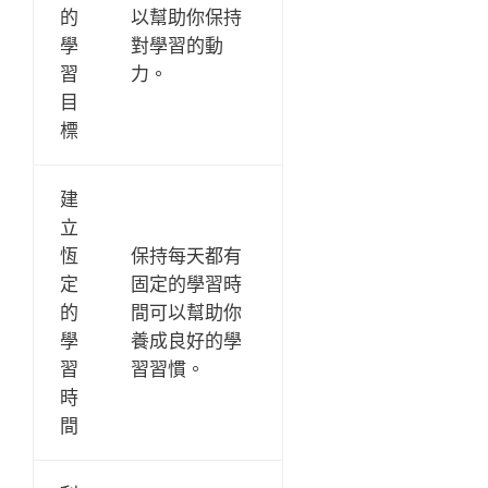
的
以幫助你保持
學
對學習的動
習
力。
目
標
建
立
恆
保持每天都有
定
固定的學習時
的
間可以幫助你
學
養成良好的學
習
習習慣。
時
間