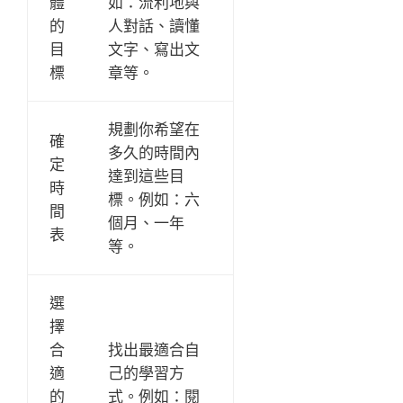
體
如：流利地與
的
人對話、讀懂
目
文字、寫出文
標
章等。
規劃你希望在
確
多久的時間內
定
達到這些目
時
標。例如：六
間
個月、一年
表
等。
選
擇
合
找出最適合自
適
己的學習方
的
式。例如：閱