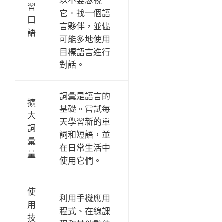
以不要忽視
習
它。找一個語
口
言夥伴，並儘
語
可能多地使用
目標語言進行
對話。
詞彙是語言的
擴
基礎。嘗試每
大
天學習新的單
詞
詞和短語，並
彙
在日常生活中
量
使用它們。
使
利用手機應用
用
程式、在線課
技