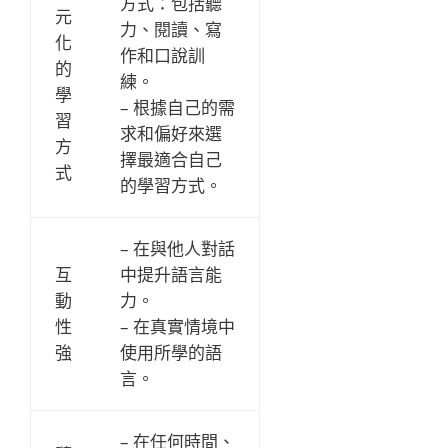
方式：包括聽
元
力、閱讀、寫
化
作和口說訓
的
練。
學
– 根據自己的需
習
求和偏好來選
方
擇最適合自己
式
的學習方式。
– 在與他人對話
互
中提升語言能
動
力。
性
– 在真實情境中
強
使用所學的語
言。
– 在任何時間、