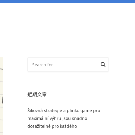
近期文章
Šikovná strategie a plinko game pro
maximální výhru jsou snadno
dosažitelné pro každého