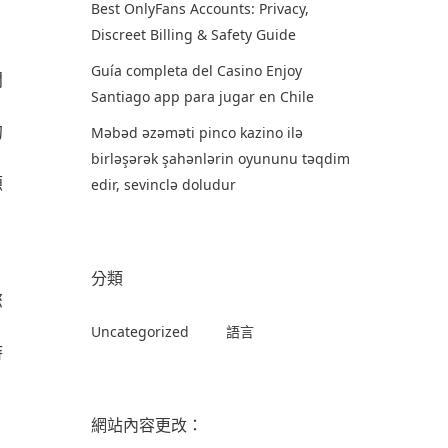
Best OnlyFans Accounts: Privacy,
Discreet Billing & Safety Guide
Guía completa del Casino Enjoy
間
Santiago app para jugar en Chile
的
Məbəd əzəməti pinco kazino ilə
birləşərək şahənlərin oyununu təqdim
源
edir, sevinclə doludur
分類
您
Uncategorized
語言
時
，
網站內容更改：