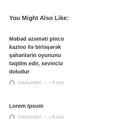
You Might Also Like:
Məbəd əzəməti pinco
kazino ilə birləşərək
şahənlərin oyununu
təqdim edir, sevinclə
doludur
SUSAN.PEREZ
1 天
AGO
Lorem Ipsum
SUSAN.PEREZ
2 天
AGO