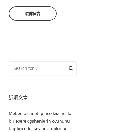
近期文章
Məbəd əzəməti pinco kazino ilə
birləşərək şahənlərin oyununu
təqdim edir, sevinclə doludur