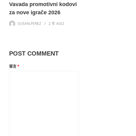
Vavada promotivni kodovi
za nove igrače 2026
SUSAN.PEREZ
2 年
AGO
POST COMMENT
留言
*