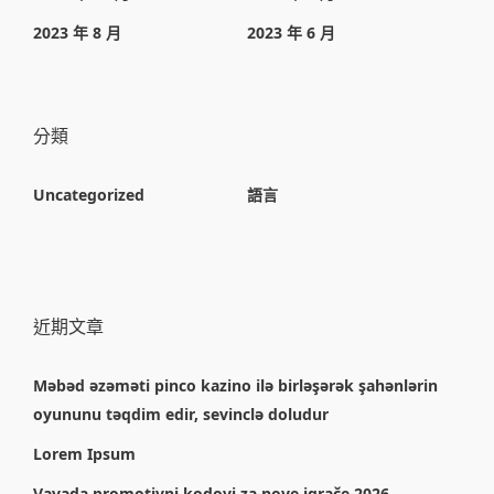
2023 年 8 月
2023 年 6 月
分類
Uncategorized
語言
近期文章
Məbəd əzəməti pinco kazino ilə birləşərək şahənlərin
oyununu təqdim edir, sevinclə doludur
Lorem Ipsum
Vavada promotivni kodovi za nove igrače 2026