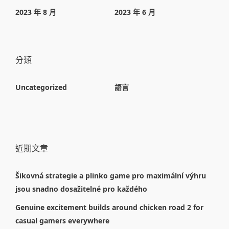
2023 年 8 月
2023 年 6 月
分類
Uncategorized
語言
近期文章
Šikovná strategie a plinko game pro maximální výhru
jsou snadno dosažitelné pro každého
Genuine excitement builds around chicken road 2 for
casual gamers everywhere