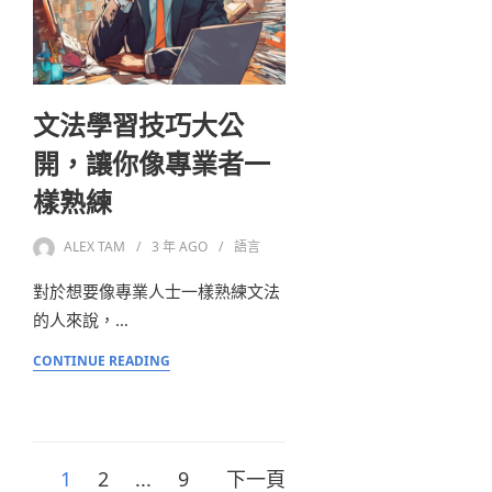
文法學習技巧大公
開，讓你像專業者一
樣熟練
ALEX TAM
3 年
AGO
語言
對於想要像專業人士一樣熟練文法
的人來說，…
CONTINUE READING
1
2
...
9
下一頁
文