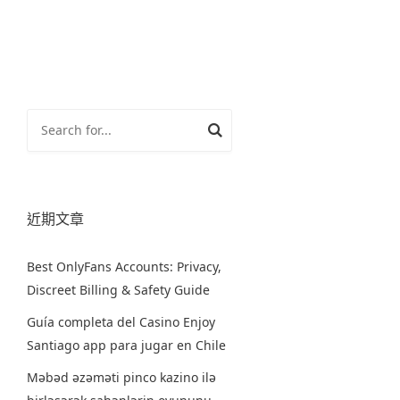
章
分
頁
近期文章
Best OnlyFans Accounts: Privacy,
Discreet Billing & Safety Guide
Guía completa del Casino Enjoy
Santiago app para jugar en Chile
Məbəd əzəməti pinco kazino ilə