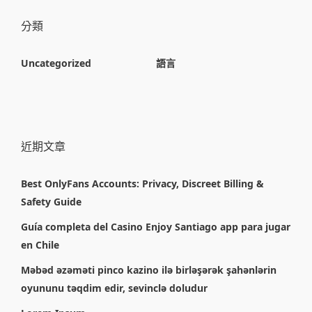
分類
Uncategorized
語言
近期文章
Best OnlyFans Accounts: Privacy, Discreet Billing &
Safety Guide
Guía completa del Casino Enjoy Santiago app para jugar
en Chile
Məbəd əzəməti pinco kazino ilə birləşərək şahənlərin
oyununu təqdim edir, sevinclə doludur