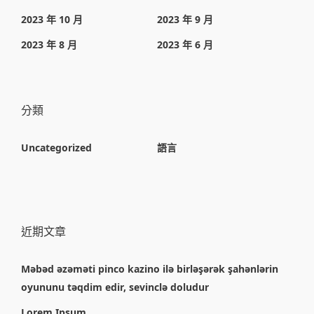
2023 年 10 月
2023 年 9 月
2023 年 8 月
2023 年 6 月
分類
Uncategorized
語言
近期文章
Məbəd əzəməti pinco kazino ilə birləşərək şahənlərin
oyununu təqdim edir, sevinclə doludur
Lorem Ipsum