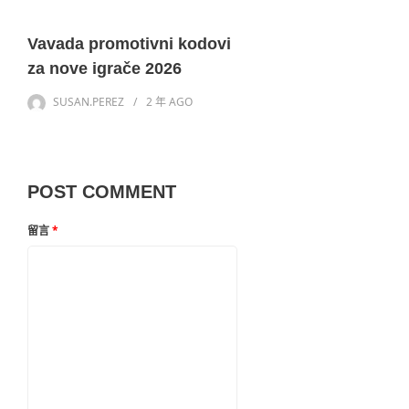
Vavada promotivni kodovi
za nove igrače 2026
SUSAN.PEREZ
2 年
AGO
POST COMMENT
留言
*