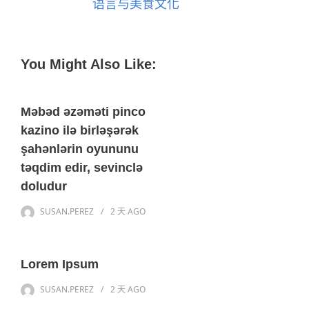
语言与美食文化
You Might Also Like:
Məbəd əzəməti pinco
kazino ilə birləşərək
şahənlərin oyununu
təqdim edir, sevinclə
doludur
SUSAN.PEREZ
2 天
AGO
Lorem Ipsum
SUSAN.PEREZ
2 天
AGO